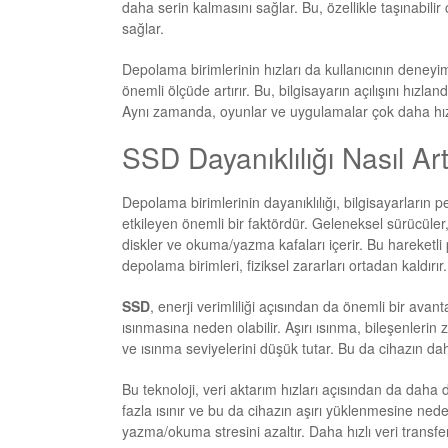
daha serin kalmasını sağlar. Bu, özellikle taşınabili
sağlar.
Depolama birimlerinin hızları da kullanıcının deneyimi
önemli ölçüde artırır. Bu, bilgisayarın açılışını hızla
Aynı zamanda, oyunlar ve uygulamalar çok daha hızlı ça
SSD Dayanıklılığı Nasıl Art
Depolama birimlerinin dayanıklılığı, bilgisayarların
etkileyen önemli bir faktördür. Geleneksel sürücüle
diskler ve okuma/yazma kafaları içerir. Bu hareketli 
depolama birimleri, fiziksel zararları ortadan kaldırır
SSD
, enerji verimliliği açısından da önemli bir avant
ısınmasına neden olabilir. Aşırı ısınma, bileşenlerin z
ve ısınma seviyelerini düşük tutar. Bu da cihazın da
Bu teknoloji, veri aktarım hızları açısından da daha 
fazla ısınır ve bu da cihazın aşırı yüklenmesine neden
yazma/okuma stresini azaltır. Daha hızlı veri transf