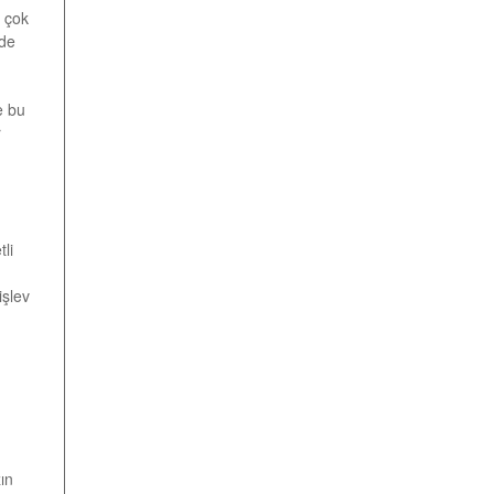
n çok
lde
e bu
r
li
işlev
ın