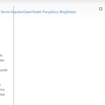
Servis Koşulları
Galeri
Yedek Parça
Sony Blog
İletişim
Bu
lar.
ölçüde
e
ama
loji