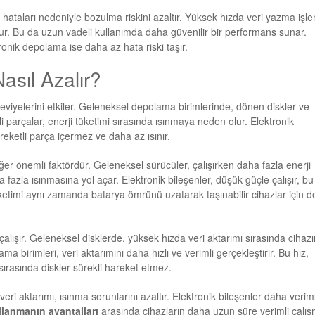
 hataları nedeniyle bozulma riskini azaltır. Yüksek hızda veri yazma işle
ur. Bu da uzun vadeli kullanımda daha güvenilir bir performans sunar.
ronik depolama ise daha az hata riski taşır.
asıl Azalır?
seviyelerini etkiler. Geleneksel depolama birimlerinde, dönen diskler ve
 parçalar, enerji tüketimi sırasında ısınmaya neden olur. Elektronik
reketli parça içermez ve daha az ısınır.
ğer önemli faktördür. Geleneksel sürücüler, çalışırken daha fazla enerji
a fazla ısınmasına yol açar. Elektronik bileşenler, düşük güçle çalışır, bu
ketimi aynı zamanda batarya ömrünü uzatarak taşınabilir cihazlar için d
çalışır. Geleneksel disklerde, yüksek hızda veri aktarımı sırasında cihazı
a birimleri, veri aktarımını daha hızlı ve verimli gerçekleştirir. Bu hız,
 sırasında diskler sürekli hareket etmez.
veri aktarımı, ısınma sorunlarını azaltır. Elektronik bileşenler daha veriml
lanmanın avantajları
arasında cihazların daha uzun süre verimli çalış