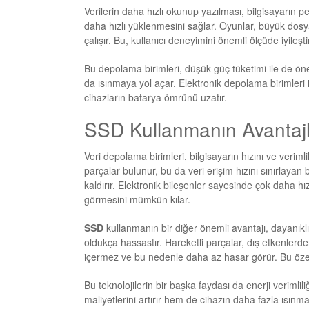
Verilerin daha hızlı okunup yazılması, bilgisayarın per
daha hızlı yüklenmesini sağlar. Oyunlar, büyük dosya
çalışır. Bu, kullanıcı deneyimini önemli ölçüde iyileştir
Bu depolama birimleri, düşük güç tüketimi ile de öne
da ısınmaya yol açar. Elektronik depolama birimleri ise
cihazların batarya ömrünü uzatır.
SSD Kullanmanın Avantajla
Veri depolama birimleri, bilgisayarın hızını ve verim
parçalar bulunur, bu da veri erişim hızını sınırlayan
kaldırır. Elektronik bileşenler sayesinde çok daha h
görmesini mümkün kılar.
SSD
kullanmanın bir diğer önemli avantajı, dayanıklı
oldukça hassastır. Hareketli parçalar, dış etkenlerde
içermez ve bu nedenle daha az hasar görür. Bu özellik
Bu teknolojilerin bir başka faydası da enerji verimlil
maliyetlerini artırır hem de cihazın daha fazla ısınm