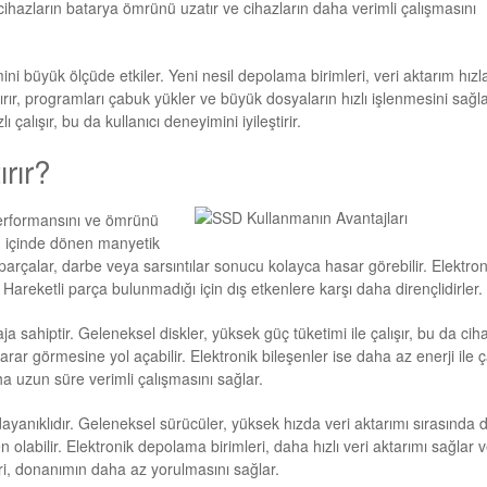
r cihazların batarya ömrünü uzatır ve cihazların daha verimli çalışmasını
ni büyük ölçüde etkiler. Yeni nesil depolama birimleri, veri aktarım hızla
ndırır, programları çabuk yükler ve büyük dosyaların hızlı işlenmesini sağla
lışır, bu da kullanıcı deneyimini iyileştirir.
ırır?
 performansını ve ömrünü
r, içinde dönen manyetik
parçalar, darbe veya sarsıntılar sonucu kolayca hasar görebilir. Elektron
. Hareketli parça bulunmadığı için dış etkenlere karşı daha dirençlidirler.
aja sahiptir. Geleneksel diskler, yüksek güç tüketimi ile çalışır, bu da cih
arar görmesine yol açabilir. Elektronik bileşenler ise daha az enerji ile ça
ha uzun süre verimli çalışmasını sağlar.
dayanıklıdır. Geleneksel sürücüler, yüksek hızda veri aktarımı sırasında
 olabilir. Elektronik depolama birimleri, daha hızlı veri aktarımı sağlar 
eri, donanımın daha az yorulmasını sağlar.