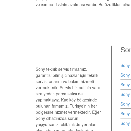
ve ısınma riskinin azalması vardır. Bu özellikler, cihaz
Son
KADIKÖY SONY TEKNİK
SERVİSİ
Sony
Sony teknik servis firmamız,
Sony 
garantisi bitmiş cihazlar için teknik
servis, onarım ve bakım hizmeti
Sony 
vermektedir. Servis hizmetinin yanı
sıra yedek parça satışı da
Sony 
yapmaktayız. Kadıköy bölgesinde
Sony 
bulunan firmamız, Türkiye’nin her
bölgesine hizmet vermektedir. Eğer
Sony 
Sony cihazınızda sorun
Sony 
yaşıyorsanız, ekibimizde yer alan
alanında uzman arkadaşlardan