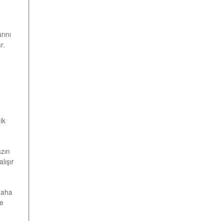
rını
r.
ik
azın
lışır
 daha
ve