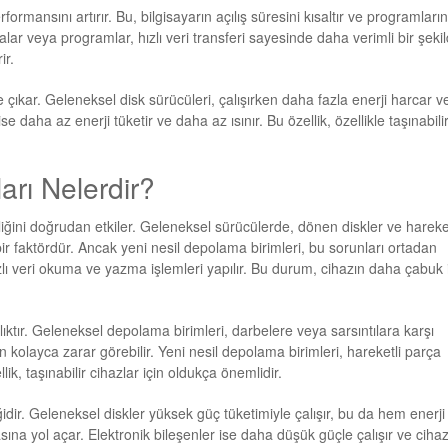
formansını artırır. Bu, bilgisayarın açılış süresini kısaltır ve programları
lar veya programlar, hızlı veri transferi sayesinde daha verimli bir şeki
ir.
 çıkar. Geleneksel disk sürücüleri, çalışırken daha fazla enerji harcar v
 daha az enerji tüketir ve daha az ısınır. Bu özellik, özellikle taşınabili
rı Nelerdir?
liliğini doğrudan etkiler. Geleneksel sürücülerde, dönen diskler ve hareket
 bir faktördür. Ancak yeni nesil depolama birimleri, bu sorunları ortadan
ızlı veri okuma ve yazma işlemleri yapılır. Bu durum, cihazın daha çabuk 
lıktır. Geleneksel depolama birimleri, darbelere veya sarsıntılara karşı
n kolayca zarar görebilir. Yeni nesil depolama birimleri, hareketli parça
, taşınabilir cihazlar için oldukça önemlidir.
iğidir. Geleneksel diskler yüksek güç tüketimiyle çalışır, bu da hem enerji
asına yol açar. Elektronik bileşenler ise daha düşük güçle çalışır ve cihaz